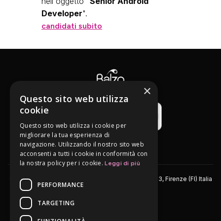
nell'oggetto “
Senior Android
Developer
".
candidati subito
×
Questo sito web utilizza
cookie
Questo sito web utilizza i cookie per
migliorare la tua esperienza di
navigazione. Utilizzando il nostro sito web
acconsenti a tutti i cookie in conformità con
la nostra policy per i cookie.
Leggi di più
Copyright © 2024 Balzo S.r.l. - via Solferino 10, 50123, Firenze (FI) Italia
PERFORMANCE
- P.IVA 06350300486
TARGETING
Homepage
Lavora con noi