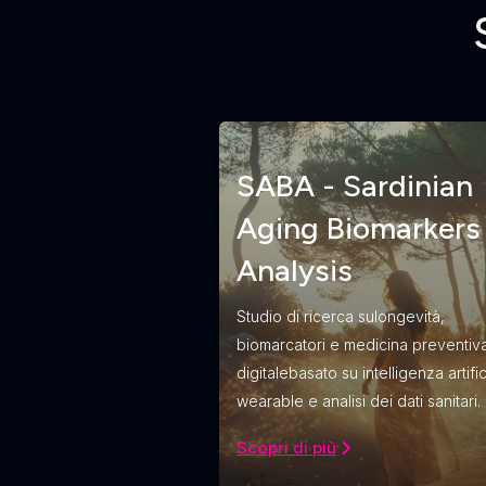
SABA - Sardinian
Aging Biomarkers
Analysis
Studio di ricerca sulongevità,
biomarcatori e medicina preventiv
digitalebasato su intelligenza artific
wearable e analisi dei dati sanitari.
Scopri di più