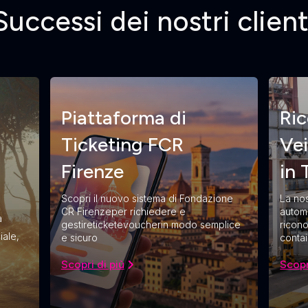
Successi dei nostri client
Piattaforma di
Ri
Ticketing FCR
Vei
Firenze
in
Scopri il nuovo sistema di Fondazione
La nos
CR Firenzeper richiedere e
automa
a
gestireticketevoucherin modo semplice
ricon
iale,
e sicuro
conta
Scopri di più
Scopr