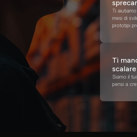
spreca
Ti aiutiamo
mesi di svi
prototipi pr
Ti manc
scalar
Siamo il tu
pensi a cr