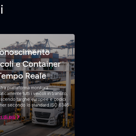
i
conoscimento
coli e Container
 Tempo Reale
tra piattaforma monitora
ticamente tutti i veicoli in transito,
oscendo targhe europee e codici
iner secondo lo standard ISO 6346
i di più