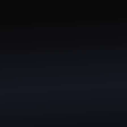
f of Concept (PoC)
Minimum viable product 