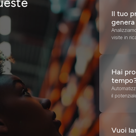
queste
Il tuo 
genera 
Analizziamo
visite in ric
Hai pro
tempo
Automatizzia
il potenzia
Vuoi la