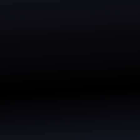
questo: misurare e dimostrare quanto puoi recuperare automat
ale: le attività che ripeti ogni giorno.
le che pesano di più e costruiamo un primo sistema semplice c
complicate.Un prototipo funzionante che ti fa vedere subito il 
a:
scopri dove perdi davvero tempo (e soldi)
nzionante:
automatizziamo le attività più ripetitive
a:
vedi subito se l’automazione funziona nel tuo caso reale
tile:
solo ciò che serve, niente sovrastrutture