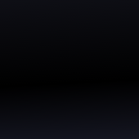
izzando solo le cose giuste.
he le automatizza.
risultato.