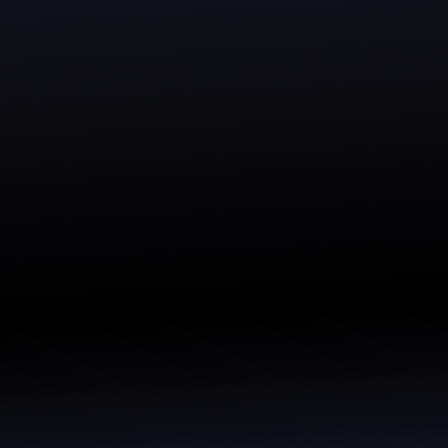
Il PoC serve esattamente a 
Partiamo da una situazione re
Identifichiamo insieme quel
Non teoria. Non architetture 
Cosa ottieni:
Chiarezza immediat
Un primo sistema fu
Validazione concret
Zero complessità inu