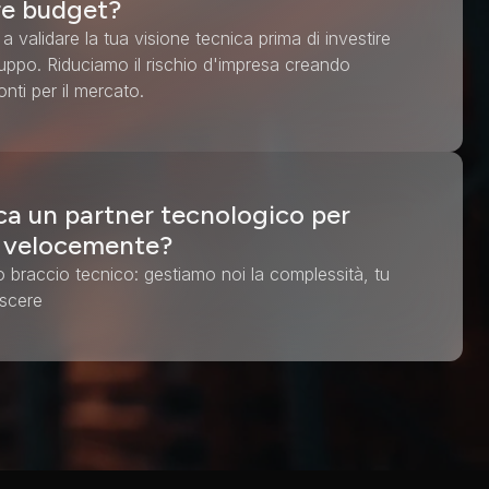
re budget?
 a validare la tua visione tecnica prima di investire
luppo. Riduciamo il rischio d'impresa creando
onti per il mercato.
a un partner tecnologico per
e velocemente?
o braccio tecnico: gestiamo noi la complessità, tu
escere