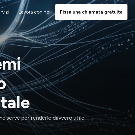
rvizi
Lavora con noi
Fissa una chiamata gratuita
emi
o
tale
e serve per renderlo davvero utile.